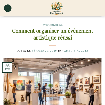
Skip
to
content
EVENEMENTIEL
Comment organiser un événement
artistique réussi
POSTÉ LE
FÉVRIER 26, 2026
PAR
AMELIE HUGUES
26
Fév