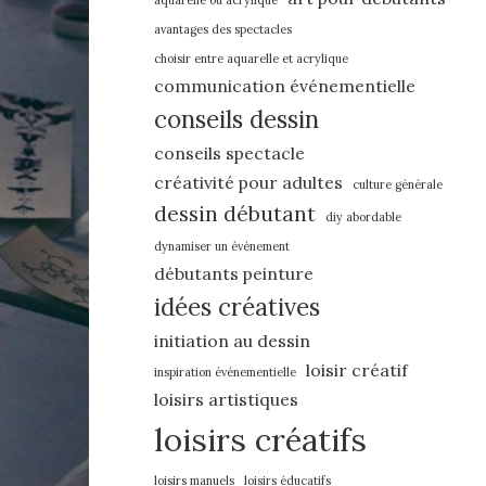
aquarelle ou acrylique
avantages des spectacles
choisir entre aquarelle et acrylique
communication événementielle
conseils dessin
conseils spectacle
créativité pour adultes
culture générale
dessin débutant
diy abordable
dynamiser un événement
débutants peinture
idées créatives
initiation au dessin
loisir créatif
inspiration événementielle
loisirs artistiques
loisirs créatifs
loisirs manuels
loisirs éducatifs