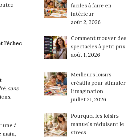
coutez
faciles à faire en
intérieur
août 2, 2026
Comment trouver des
et l’échec
spectacles à petit prix
août 1, 2026
Meilleurs loisirs
t
créatifs pour stimuler
ré, sans
l’imagination
ions.
juillet 31, 2026
Pourquoi les loisirs
manuels réduisent le
r une à
stress
e main,