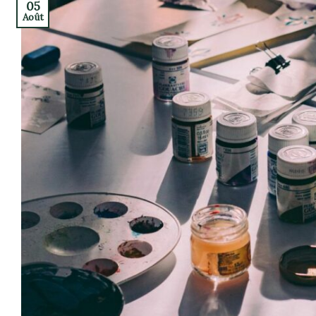
05
Août