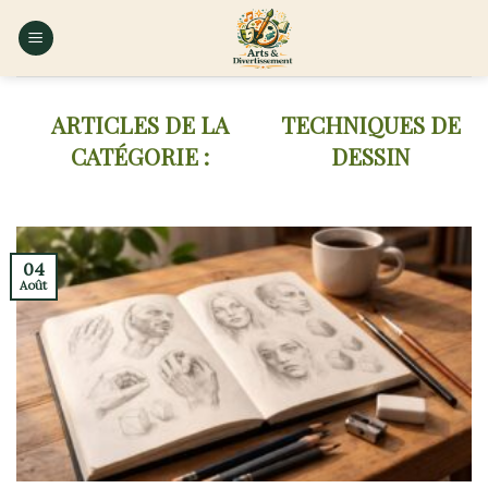
Skip
to
content
TECHNIQUES DE
DESSIN
04
Août