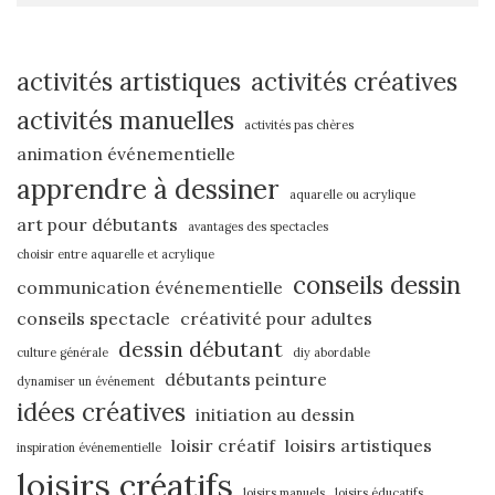
activités artistiques
activités créatives
activités manuelles
activités pas chères
animation événementielle
apprendre à dessiner
aquarelle ou acrylique
art pour débutants
avantages des spectacles
choisir entre aquarelle et acrylique
conseils dessin
communication événementielle
conseils spectacle
créativité pour adultes
dessin débutant
culture générale
diy abordable
débutants peinture
dynamiser un événement
idées créatives
initiation au dessin
loisir créatif
loisirs artistiques
inspiration événementielle
loisirs créatifs
loisirs manuels
loisirs éducatifs