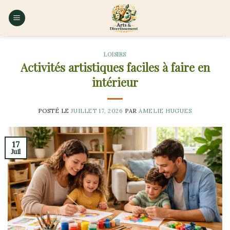
Skip
to
content
LOISIRS
Activités artistiques faciles à faire en
intérieur
POSTÉ LE
JUILLET 17, 2026
PAR
AMELIE HUGUES
17
Juil