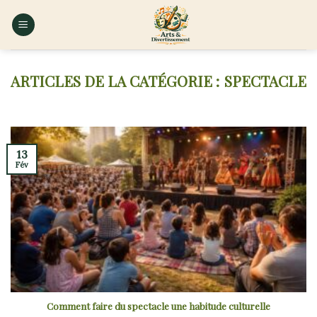
Skip
to
content
SPECTACLE
13
Fév
Comment faire du spectacle une habitude culturelle