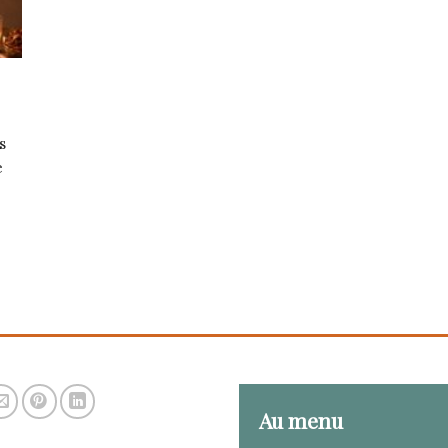
s
e
Au menu