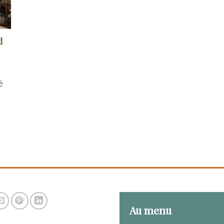
d
é
Au menu