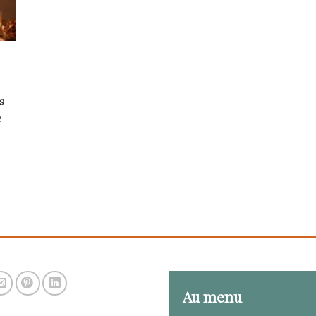
s
e
Au menu