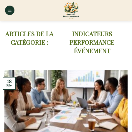
Skip
to
content
INDICATEURS
PERFORMANCE
ÉVÉNEMENT
18
Fév