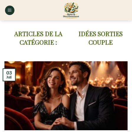
Skip
to
content
IDÉES SORTIES
COUPLE
03
Juil