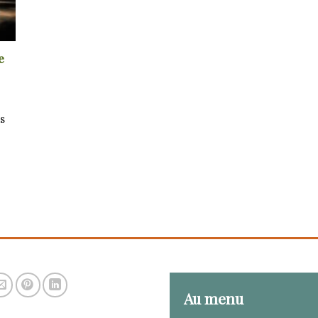
e
s
]
Au menu