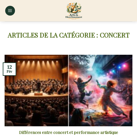
Skip
to
content
CONCERT
12
Fév
Différences entre concert et performance artistique