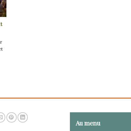
t
r
et
Au menu