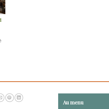
d
é
Au menu