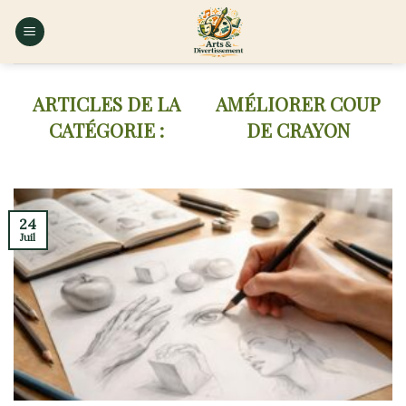
Skip
to
content
AMÉLIORER COUP
DE CRAYON
24
Juil